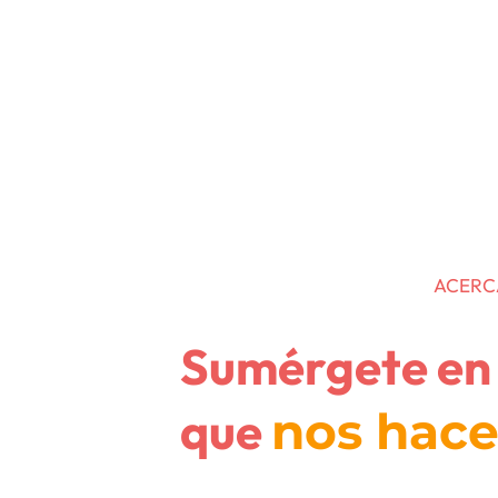
Retail Media
Datos
Noti
ACERC
​Sumérgete e
que
nos hace