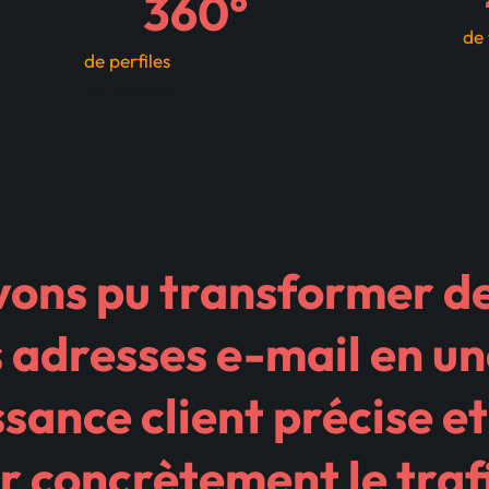
360°
​de
de perfiles
de clientes
vons pu transformer d
 adresses e-mail en u
sance client précise et
 concrètement le traf