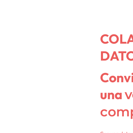
COL
DAT
Convi
una
v
comp