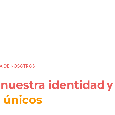
cias
Empresa
Soy consum
A DE NOSOTROS
n
y
nuestra identidad
 únicos