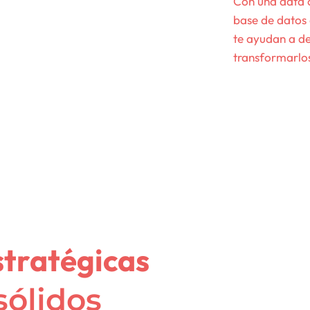
Con una data 
base de datos
te ayudan a de
transformarlos
stratégicas
sólidos