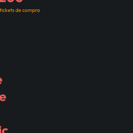
 tickets de compra
analizados
e
ne
ic