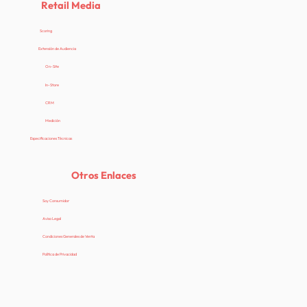
Retail Media
Scoring
Extensión de Audiencia
On-Site
In-Store
CRM
Medición
Especificaciones Técnicas
Otros Enlaces
Soy Consumidor
Aviso Legal
Condiciones Generales de Venta
Política de Privacidad