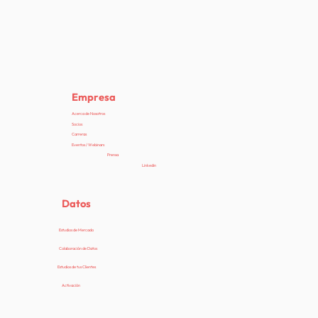
Cuando Amazon financia a OpenAI:
¿cuáles son las consecuencias para los
retailers?
Empresa
Acerca de Nosotros
Socios
Carreras
Eventos / Webinars
Prensa
Linkedin
Datos
Estudios de Mercado
Colaboración de Datos
Estudios de tus Clientes
Activación