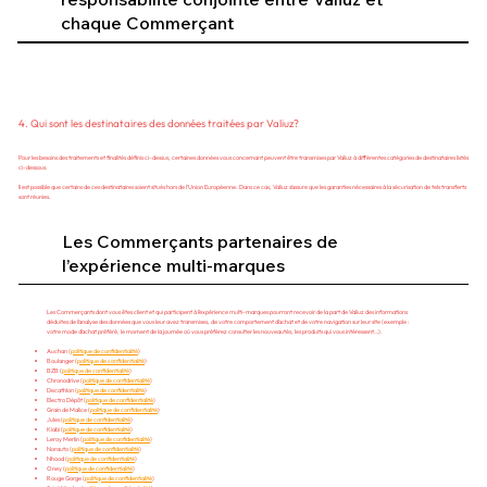
chaque Commerçant
4. Qui sont les destinataires des données traitées par Valiuz?
Pour les besoins des traitements et finalités définis ci-dessus, certaines données vous concernant peuvent être transmises par Valiuz à différentes catégories de destinataires listés
ci-dessous.
Il est possible que certains de ces destinataires soient situés hors de l’Union Européenne. Dans ce cas, Valiuz s’assure que les garanties nécessaires à la sécurisation de tels transferts
sont réunies.
Les Commerçants partenaires de
l’expérience multi-marques
Les Commerçants dont vous êtes client et qui participent à l’expérience multi-marques pourront recevoir de la part de Valiuz des informations
déduites de l’analyse des données que vous leur avez transmises, de votre comportement d’achat et de votre navigation sur leur site (exemple :
votre mode d’achat préféré, le moment de la journée où vous préférez consulter les nouveautés, les produits qui vous intéressent…).
Auchan (
politique de confidentialité
)
Boulanger (
politique de confidentialité
)
BZB (
politique de confidentialité
)
Chronodrive (
politique de confidentialité
)
Decathlon (
politique de confidentialité
)
Electro Dépôt (
politique de confidentialité
)
Grain de Malice (
politique de confidentialité
)
Jules (
politique de confidentialité
)
Kiabi (
politique de confidentialité
)
Leroy Merlin (
politique de confidentialité
)
Norauto (
politique de confidentialité
)
Nhood (
politique de confidentialité
)
Oney (
politique de confidentialité
)
Rouge Gorge (
politique de confidentialité
)