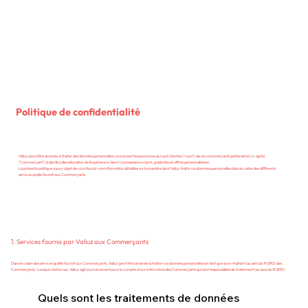
Politique de confidentialité
Valiuz peut être amenée à traiter des données personnelles concernant les personnes qui sont clientes (“vous”) de ses commerçants partenaires (ci-après
“Commerçant”) à des fins d’amélioration de l’expérience client (connaissance client, publicités et offres personnalisées).
La présente politique a pour objet de vous fournir une information détaillée sur la manière dont Valiuz traite vos données personnelles dans le cadre des différents
services qu’elle fournit aux Commerçants.
1. Services fournis par Valiuz aux Commerçants
Dans le cadre des services qu’elle fournit aux Commerçants, Valiuz peut être amenée à traiter vos données personnelles en tant que sous-traitant (au sens du RGPD) des
Commerçants. Lorsque c’est le cas, Valiuz agit exclusivement pour le compte et sur instructions des Commerçants qui sont responsables de traitement (au sens du RGPD).
Quels sont les traitements de données