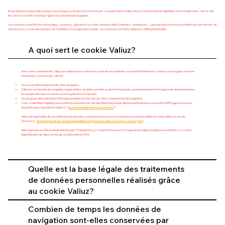
En acceptant le cookie Valiuz lorsque vous naviguez sur le site d’un Commerçant, vous permettez à Valiuz et aux Commerçants de digitaliser votre compte client, c’est-à-dire
de créer un un profil “numérique” grâce à vos données de navigation.
Un cookie est un petit fichier informatique, un traceur, déposé et lu sur votre terminal utilisé (ordinateur, smartphone,…) par exemple lors de la consultation d’un site internet, de
la lecture d’un courrier électronique, de l’installation d’une application mobile. Les cookies peuvent être utilisés pour différentes finalités.
A quoi sert le cookie Valiuz?
Avec votre consentement, Valiuz peut déposer son cookie et le cookie de son partenaire, la société Mediarithmics, lorsque vous naviguez sur le site
internet d’un Commerçant, afin de :
Vous reconnaître lorsque lors de votre navigation,
Collecter vos données de navigation (pages visitées, produits consultés, produits mis au panier, produits achetés) et les rapprocher des données liées
au compte client que vous avez ouvert auprès du Commerçant,
Vous proposer des publicités et offres personnalisées en fonction de votre comportement de navigation,
Créer un identifiant digital qui pourra être synchronisé avec des identifiants fournis par d’autres partenaires pour permettre l’affichage et la mesure
de performance de publicité ciblée (cf.“
Qui sont les destinataires des données?
”).
Valiuz est responsable de ces traitements de données, conjointement avec le Commerçant qui autorise le dépôt du cookie Valiuz sur son site
internet (cf.
Grandes lignes de l’accord de responsabilité conjointe entre Valiuz et chaque Commerçant
).
Valiuz participe au référentiel de l’IAB Europe (“Transparency & Consent Framework’) et respecte les règles et politiques en résultant. Le numéro
d’identification de Valiuz au titre de ce référentiel est 1270.
Quelle est la base légale des traitements
de données personnelles réalisés grâce
au cookie Valiuz?
Combien de temps les données de
navigation sont-elles conservées par