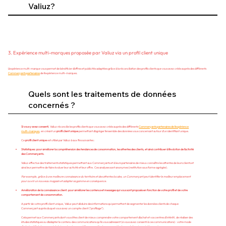
Valiuz?
3. Expérience multi-marques proposée par Valiuz via un profil client unique
L’expérience multi-marque vous permet de bénéficier d’offres et publicités adaptées grâce à la réconciliation des profils clients que vous avez créés auprès des différents
Commerçants partenaires
de l’expérience multi-marques.
Quels sont les traitements de données
concernés ?
Si vous y avez consenti
, Valiuz réconcilie les profils clients que vous avez créés auprès des différents
Commerçants partenaires de l’expérience
multi-marques
, en créant un
profil client unique
permettant d’agréger l’ensemble des données vous concernant autour d’un identifiant unique.
Ce
profil client unique
est utilisé par Valiuz à aux fins suivantes :
Statistiques: pour améliorer la compréhension des tendances de consommation, les attentes des clients, et ainsi contribuer à l’évolution de l’activité
des Commerçants.
Valiuz effectue des traitements statistiques permettant aux Commerçants et à leurs partenaires de mieux connaître les attentes de leurs clients et
ainsi leur permettre de faire évoluer leur activité et leur offre. Ces analyses sont anonymes (restitution sous forme agrégée).
Par exemple, grâce à une meilleure connaissance du territoire et des attentes locales, un Commerçant peut identifier le meilleur emplacement
pour ouvrir un nouveau magasin et adapter sa gamme en conséquence.
Amélioration de la connaissance client: pour améliorer les contenus et messages qui vous sont proposés en fonction de votre profil et de votre
comportement de consommation.
A partir de votre profil client unique, Valiuz peut déduire des informations qui permettent de segmenter les données clients de chaque
Commerçant auprès duquel vous avez un compte client (“profilage”).
Cela permet aux Commerçants dont vous êtes client de mieux comprendre votre comportement d’achat et vos centres d’intérêt, de réaliser des
études statistiques ou d’adapter le contenu des communications qu’ils vous adressent (si vous avez consenti à ces communications) : votre mode