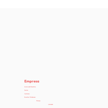
Empresa
Acerca de Nosotros
Socios
Carreras
Eventos / Webinars
Prensa
Linkedin