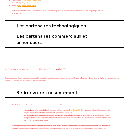
Saint Maclou (
politique de confidentialité
)
Tape à l’oeil (
politique de confidentialité
)
Flunch (
politique de confidentialité
)
Votre numéro de téléphone, votre adresse e-mail, votre adresse postale ou encore vos noms et prénoms ne sont pas partagés entre les
Commerçants.
Les partenaires technologiques
Les partenaires commerciaux et
annonceurs
5. Comment exercer vos droits auprès de Valiuz ?
Vous disposez de droits sur vos données personnelles (opposition / retrait de consentement, accès, rectification, effacement des données, limitation du traitement sur vos
données, …). Vous pouvez les exercer de la manière suivante.
Retirer votre consentement
Profil client unique
: Pour retirer votre consentement à l’expérience multi-marques, vous pouvez :
vous rendre sur notre page dédiée
et renseigner votre adresse email,
en cliquant ici
. Votre adresse email est utilisée uniquement
pour nous permettre d’identifier le profil client unique auquel elle est liée.
ou vous rendre au sein du compte client que vous avez ouvert auprès de l’un des Commerçants partenaires
de l’expérience multi-
marques et retirer votre consentement au sein de la rubrique dédiée: un choix effectué auprès d’un seul Commerçant suffit pour
prendre en compte votre demande.
Le retrait du consentement implique la suppression du profil client unique et l’arrêt des traitements de données mis en oeuvre par Valiuz à partir de
ce profil
: les données liées à l’adresse email utilisée pour retirer votre consentement ne seront plus traitées par Valiuz pour créer un profil client