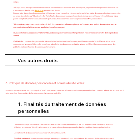
unique.
Valiuz pourra toutefois poursuivre le traitement de vos données pour le compte des Commerçants, ce pour les finalités propres à chacun de ces
Commerçants dans le cadre
des services
que Valiuz leur fournit.
Par exemple: si vous êtes clients de Auchan et Boulanger et que vous retirez votre consentement à la création de votre profil unique, vos données
ne seront plus utilisées par Valiuz à cette fin. Toutefois, les données que vous avez transmises à Auchan peuvent toujours être utilisées par Valiuz
pour le compte d’Auchan si vous avez accepté qu’Auchan utilise ces données pour vous proposer des offres personnalisées.
Valiuz ne gère pas les communications (email, SMS…) qui peuvent vous être envoyées par les Commerçants: le choix de recevoir ou non ces
communications se fait directement auprès de chaque Commerçant.
Si vous souhaitez vous opposer au traitement de vos données par un Commerçant en particulier, vous devrez exercer votre droit auprès de ce
dernier.
Cookie Valiuz
: Le paramétrage du cookie Valiuz se fait sur le site internet des Commerçants (“bandeau cookie”). A défaut de retirer votre
consentement au cookie Valiuz, celui-ci continuera à collecter des données de navigation qui pourront être utilisées pour vous proposer des
publicités ciblées en fonction de votre navigation en ligne.
Vos autres droits
6. Politique de données personnelles et cookies du site Valiuz​
En utilisant le site internet de VALIUZ (ci-aprés le “Site”), vous pouvez transmettre à VALIUZ des données personnelles (nom, prénom, adresse électronique, etc.),
notamment par l’intermédiaire du formulaire de contact proposé sur le Site.
1. Finalités du traitement de données
personnelles
L’utilisation du Site peut impliquer la collecte et le traitement de données personnelles par VALIUZ, responsable de traitement. A ce titre,
l’utilisateur accepte que VALIUZ traite, conserve et transmette ses données personnelles dans les conditions visées au présent article.
Les traitements de données mis en oeuvre par VALIUZ sont les suivants :
Finalité de traitement :
Traitements des messages adressés par l’utilisateur à VALIUZ (via l’adresse de contact ou le formulaire de contact)