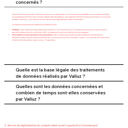
concernés ?
Valiuz peut être amenée à traiter vos données en tant que sous-traitant lorsqu’un Commerçant lui demande d’effectuer une prestation spécifique
sur sa propre base de données client (exemple: réalisation d’études statistiques, mise à disposition d’outils informatiques permettant au Commerçant
de traiter vos données…) et/ou sollicite la fourniture de services de régie publicitaire (dits de “Retail Media”).
Ces traitements de données sont réalisés pour les finalités suivantes:
Statistiques
: Valiuz réalise des études statistiques permettant aux Commerçants de mieux comprendre les attentes de leurs clients et ainsi leur
permettre de faire évoluer leur activité et leur offre. Ces analyses sont anonymes (restitution sous forme agrégée).
Personnalisation et mesure de la performance de la publicité
: Valiuz contribue à personnaliser les publicités diffusées sur les sites internet,
applications mobiles et les autres espaces publicitaires des Commerçants (email, SMS, échantillons, coupons…) ou sur des sites et/ou supports tiers
(notamment des sites médias, réseaux sociaux, TV segmentée…).
Quelle est la base légale des traitements
de données réalisés par Valiuz ?
Quelles sont les données concernées et
combien de temps sont-elles conservées
par Valiuz ?
2. Service de digitalisation du compte client ouvert auprès d’un Commerçant