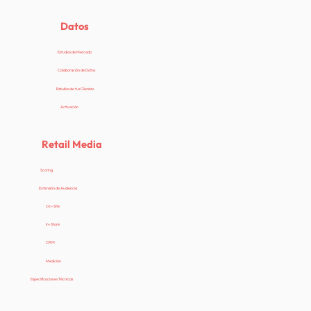
Datos
Estudios de Mercado
Colaboración de Datos
Estudios de tus Clientes
Activación
Retail Media
Scoring
Extensión de Audiencia
On-Site
In-Store
CRM
Medición
Especificaciones Técnicas