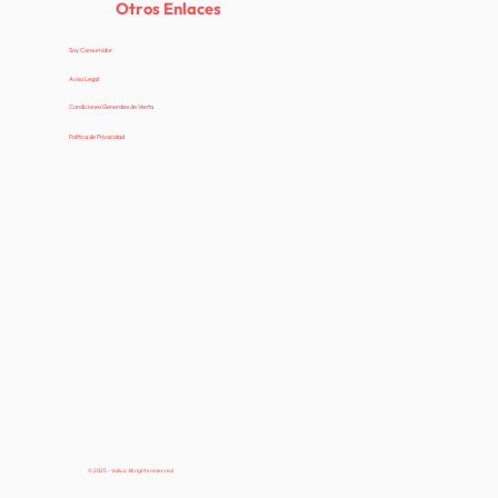
Otros Enlaces
Soy Consumidor
Aviso Legal
Condiciones Generales de Venta
Política de Privacidad
© 2025 - Valiuz. All rights reserved