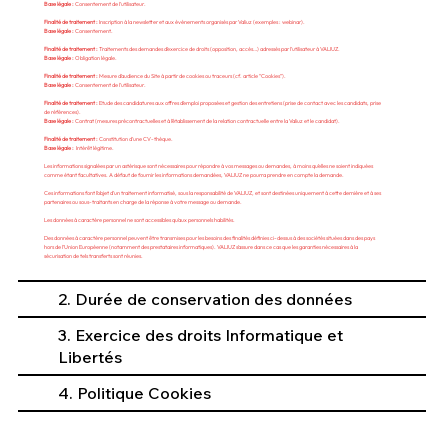
Base légale :
Consentement de l’utilisateur.
Finalité de traitement :
Inscription à la newsletter et aux événements organisés par Valiuz (exemples : webinar).
Base légale :
Consentement.
Finalité de traitement :
Traitements des demandes d’exercice de droits (opposition, accès…) adressés par l’utilisateur à VALIUZ.
Base légale :
Obligation légale.
Finalité de traitement :
Mesure d’audience du Site à partir de cookies ou traceurs (cf. article “Cookies”).
Base légale :
Consentement de l’utilisateur.
Finalité de traitement :
Etude des candidatures aux offres d’emploi proposées et gestion des entretiens (prise de contact avec les candidats, prise
de références).
Base légale :
Contrat (mesures précontractuelles et à l’établissement de la relation contractuelle entre la Valiuz et le candidat).
Finalité de traitement :
Constitution d’une CV-thèque.
Base légale :
Intérêt légitime.
Les informations signalées par un astérisque sont nécessaires pour répondre à vos messages ou demandes, à moins qu’elles ne soient indiquées
comme étant facultatives. A défaut de fournir les informations demandées, VALIUZ ne pourra prendre en compte la demande.
Ces informations font l’objet d’un traitement informatisé, sous la responsabilité de VALIUZ, et sont destinées uniquement à cette dernière et à ses
partenaires ou sous-traitants en charge de la réponse à votre message ou demande.
Les données à caractère personnel ne sont accessibles qu’aux personnels habilités.
Des données à caractère personnel peuvent être transmises pour les besoins des finalités définies ci-dessus à des sociétés situées dans des pays
hors de l’Union Européenne (notamment des prestataires informatiques). VALIUZ s’assure dans ce cas que les garanties nécessaires à la
sécurisation de tels transferts sont réunies.
2. Durée de conservation des données
3. Exercice des droits Informatique et
Libertés
4. Politique Cookies