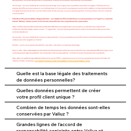
d’achat préféré, le moment de la journée où vous préférez consulter les nouveautés, les produits qui vous intéressent…
Par exemple : Vous avez l’habitude de consulter les produits high-tech en ligne mais vous préférez les acheter en magasin ? Plutôt que de vous
proposer des offres exclusives web qui ne vous intéressent pas, le Commerçant vous proposera une promotion valable sur ce type de produits dans
le magasin le plus proche de chez vous (sous réserve bien sûr des choix que vous avez exprimés auprès du Commerçant pour recevoir ce type de
communication).
Publicités et offres personnalisées (ciblage publicitaire) : pour adapter les offres et publicités qui vous sont proposées sur tout support (y compris site
internet, télévision, réseaux sociaux) en fonction de votre profil et de votre comportement de consommation.
Valiuz contribue à personnaliser les bannières publicitaires diffusées sur les supports des Commerçants ou sur des sites et/ou supports tiers
(notamment des sites médias, réseaux sociaux, TV segmentée…) promouvant les produits et services des Commerçants ou d’annonceurs tiers
(extension d’audience).
Par exemple : Vous avez l’habitude de consommer des produits bio ? Les nouveautés bio pourront être mises en avant dans les espaces publicitaires
visibles lors de votre navigation sur internet.
Résultat : vous ne verrez pas plus de publicités, mais celles-ci devraient vous intéresser davantage.
Dans ce cadre, Valiuz réalise également des traitements de données permettant de mesurer la performance des publicités diffusées (impact sur les
ventes des produits objet de la publicité, taux d’impression et de clics des publicités…) et limiter le nombre d’impressions de ces publicités.
Valiuz agit ici en qualité de responsable de traitement au sens du RGPD, conjointement avec le Commerçant partenaire qui permet à Valiuz de
collecter et traiter vos données.
Les grandes lignes de l’accord de responsabilité conjointe sont disponibles ci-après
.
Quelle est la base légale des traitements
de données personnelles?
Quelles données permettent de créer
votre profil client unique ?
Combien de temps les données sont-elles
conservées par Valiuz ?
Grandes lignes de l’accord de
responsabilité conjointe entre Valiuz et