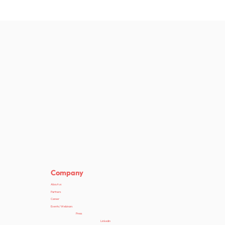
Company
About us
Partners
Career
Events / Webinars
Press
Linkedin