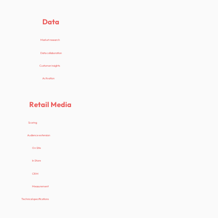
Data
Market research
Data collaboration
Customer insights
Activation
Retail Media
Scoring
Audience extension
On Site
In Store
CRM
Measurement
Technical specifications