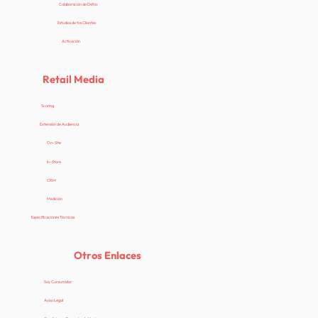
Colaboración de Datos
Estudios de tus Clientes
Activación
Retail Media
Scoring
Extensión de Audiencia
On-Site
In-Store
CRM
Medición
Especificaciones Técnicas
Otros Enlaces
Soy Consumidor
Aviso Legal