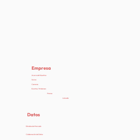
Cuando Amazon financia a OpenAI:
¿cuáles son las consecuencias para los
retailers?
Empresa
Acerca de Nosotros
Socios
Carreras
Eventos / Webinars
Prensa
Linkedin
Datos
Estudios de Mercado
Colaboración de Datos