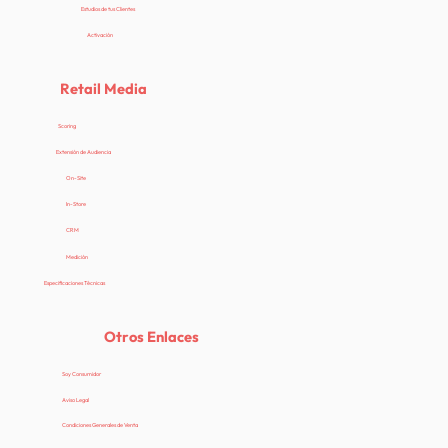
Estudios de tus Clientes
Activación
Retail Media
Scoring
Extensión de Audiencia
On-Site
In-Store
CRM
Medición
Especificaciones Técnicas
Otros Enlaces
Soy Consumidor
Aviso Legal
Condiciones Generales de Venta